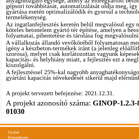
anyagmozgató egysége, amely az előregyártott beton
gépsori továbbítását, automatizálását oldja meg, íg
gyártása esetén optimalizálódik és gyorsul a technol
termelékenység.
Az ingatlanfejlesztés keretén belül megvalósul egy 
köteles betonelem gyártó tér építése, amelyen a bet
folyamatai, pihentetése és tárolása fog megvalósulni
A vállalkozás állandó vevőköréből folyamatosan mer
igény a készbeton-termékek iránt (a jelenleg előállí
szorosa), melyet csak korlátozottan vagyunk képesek
kapacitás- és helyhiány miatt, a fejlesztés ezt a meg
kiszolgálni.
A fejlesztéssel 25%-kal nagyobb anyaghatékonyságot
gyártási kapacitás növekedését sikerül majd elérnün
A
projekt tervezett befejezése: 2021.12.31.
A projekt azonosító száma:
GINOP-1.2.3-8
01030
Főoldal
Bemutatkozás