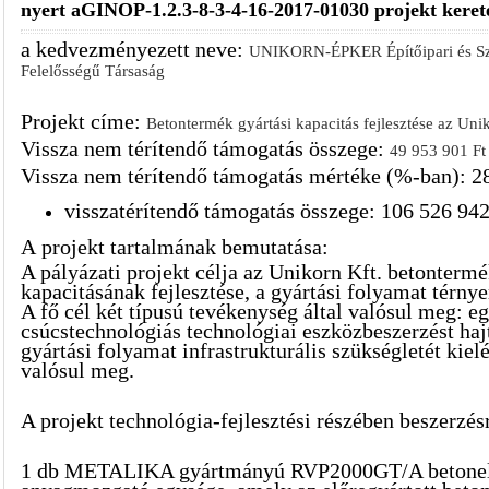
nyert aGINOP-1.2.3-8-3-4-16-2017-01030 projekt kerete
a kedvezményezett neve:
UNIKORN-ÉPKER Építőipari és Szol
Felelősségű Társaság
Projekt címe:
Betontermék gyártási kapacitás fejlesztése az Uni
Vissza nem térítendő támogatás összege:
49 953 901 Ft
Vissza nem térítendő támogatás mértéke (%-ban): 
visszatérítendő támogatás összege: 106 526 942
A
projekt tartalmának bemutatása:
A pályázati projekt célja az Unikorn Kft. betontermé
kapacitásának fejlesztése, a gyártási folyamat térny
A fő cél két típusú tevékenység által valósul meg: e
csúcstechnológiás technológiai eszközbeszerzést haj
gyártási folyamat infrastrukturális szükségletét kielé
valósul meg.
A projekt technológia-fejlesztési részében beszerzés
1 db METALIKA gyártmányú RVP2000GT/A betonel