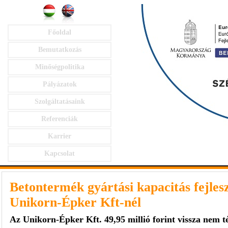
Főoldal
Bemutatkozás
Minőségpolitika
Pályázatok
Szolgáltatásaink
Referenciák
Karrier
Kapcsolat
Betontermék gyártási kapacitás fejlesz
Unikorn-Épker Kft-nél
Az Unikorn-Épker Kft. 49,95 millió forint vissza nem t